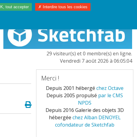
K, tout accepter
✗ Interdire tous les cookies
97/2023
L'EUROPE
29 visiteur(s) et 0 membre(s) en ligne.
Vendredi 7 août 2026 à 06:05:04
Merci !
Depuis 2001 hébergé
chez Octave
Depuis 2005 propulsé
par le CMS
NPDS
Depuis 2016 Galerie des objets 3D
hébergée
chez Alban DENOYEL
cofondateur de Sketchfab