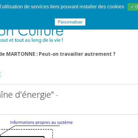
utilisation de services tiers pouvant installer des cookies
✓ O
Websphère
Les services
De 1995 à 2020
TÉC 19
Personnaliser
 de MARTONNE : Peut-on travailler autrement ?
E
îne d'énergie"
-