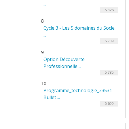
...
5 826
8
Cycle 3 - Les 5 domaines du Socle.
...
5 739
9
Option Découverte
Professionnelle ...
5 735
10
Programme_technologie_33531
Bullet ...
5 699